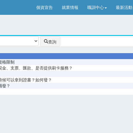
個資宣告
就業情報
職訓中心
最新活動
查詢
資格限制
現金、支票、匯款、是否提供刷卡服務？
時候可以拿到證書？如何發？
補發？