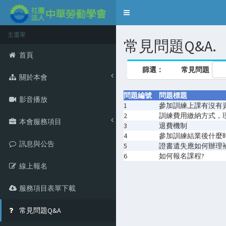
Toggle
navigation
主選單
常見問題Q&A.
首頁
篩選：
常見問題
關於本會
問題編號
問題標題
影音播放
1
參加訓練上課有沒有
2
訓練費用繳納方式，
本會服務項目
3
退費機制
4
參加訓練結業後什麼
訊息與公告
5
證書遺失應如何辦理
6
如何報名課程?
線上報名
服務項目表單下載
常見問題Q&A