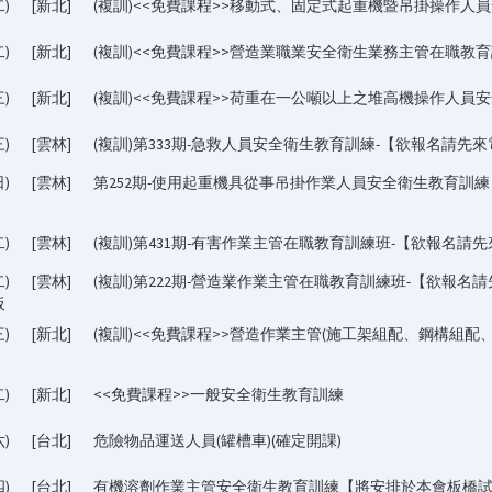
二)
[新北]
(複訓)<<免費課程>>移動式、固定式起重機暨吊掛操作人
二)
[新北]
(複訓)<<免費課程>>營造業職業安全衛生業務主管在職教
三)
[新北]
(複訓)<<免費課程>>荷重在一公噸以上之堆高機操作人員
三)
[雲林]
(複訓)第333期-急救人員安全衛生教育訓練-【欲報名請先
日)
[雲林]
第252期-使用起重機具從事吊掛作業人員安全衛生教育訓
二)
[雲林]
(複訓)第431期-有害作業主管在職教育訓練班-【欲報名請
二)
[雲林]
(複訓)第222期-營造業作業主管在職教育訓練班-【欲報名
板
三)
[新北]
(複訓)<<免費課程>>營造作業主管(施工架組配、鋼構組配
二)
[新北]
<<免費課程>>一般安全衛生教育訓練
六)
[台北]
危險物品運送人員(罐槽車)(確定開課)
四)
[台北]
有機溶劑作業主管安全衛生教育訓練【將安排於本會板橋