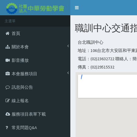
Toggle
navigation
主選單
職訓中心交通
首頁
台北職訓中心
關於本會
地址：106台北市大安區和平東路
電話：(02)23632722 聯絡人：
影音播放
傳真：(02)29515532
本會服務項目
訊息與公告
線上報名
服務項目表單下載
常見問題Q&A