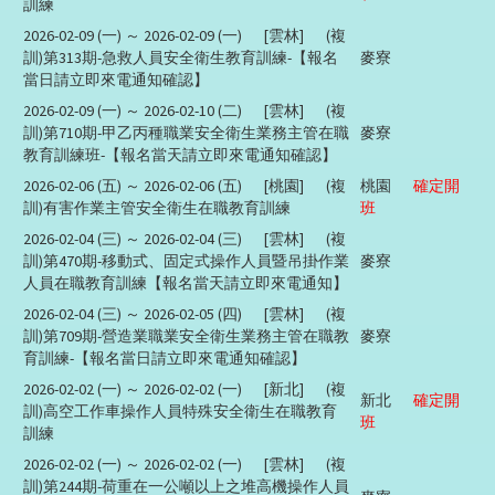
訓練
2026-02-09 (一) ～ 2026-02-09 (一)
[雲林]
(複
訓)第313期-急救人員安全衛生教育訓練-【報名
麥寮
當日請立即來電通知確認】
2026-02-09 (一) ～ 2026-02-10 (二)
[雲林]
(複
訓)第710期-甲乙丙種職業安全衛生業務主管在職
麥寮
教育訓練班-【報名當天請立即來電通知確認】
2026-02-06 (五) ～ 2026-02-06 (五)
[桃園]
(複
桃園
確定開
訓)有害作業主管安全衛生在職教育訓練
班
2026-02-04 (三) ～ 2026-02-04 (三)
[雲林]
(複
訓)第470期-移動式、固定式操作人員暨吊掛作業
麥寮
人員在職教育訓練【報名當天請立即來電通知】
2026-02-04 (三) ～ 2026-02-05 (四)
[雲林]
(複
訓)第709期-營造業職業安全衛生業務主管在職教
麥寮
育訓練-【報名當日請立即來電通知確認】
2026-02-02 (一) ～ 2026-02-02 (一)
[新北]
(複
新北
確定開
訓)高空工作車操作人員特殊安全衛生在職教育
班
訓練
2026-02-02 (一) ～ 2026-02-02 (一)
[雲林]
(複
訓)第244期-荷重在一公噸以上之堆高機操作人員