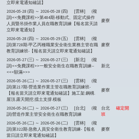
立即來電通知確認】
2026-05-28 (四) ～ 2026-05-28 (四)
[雲林]
(複
訓)<<免費課程>>第484期-移動式、固定式操作
麥寮
人員暨吊掛作業人員在職教育訓練【報名當天請
立即來電通知】
2026-05-28 (四) ～ 2026-05-29 (五)
[雲林]
(複
訓)第728期-甲乙丙種職業安全衛生業務主管在職
麥寮
教育訓練班-【報名當天請立即來電通知確認】
2026-05-27 (三) ～ 2026-05-27 (三)
[新北]
(複
訓)<<免費課程>>一般安全衛生在職教育訓練--
新北
<<<額滿>>>
2026-05-26 (二) ～ 2026-05-27 (三)
[雲林]
(複
訓)第217期-營造業作業主管在職教育訓練班-
麥寮
【報名當天請立即來電通知確認】施工架.鋼構.
屋頂.露天開挖.擋土支撐.模板
2026-05-26 (二) ～ 2026-05-27 (三)
[台北]
(複
台北
確定開
訓)營造作業主管安全衛生在職教育訓練
班
2026-05-26 (二) ～ 2026-05-26 (二)
[雲林]
(複
訓)第322期-急救人員安全衛生教育訓練-【報名
麥寮
當日請立即來電通知確認】