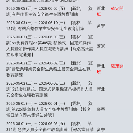
訓)危險物品運送人員(罐槽車)(確定開課)
2026-06-05 (五) ～ 2026-06-05 (五)
[新北]
(複
新北
確定開
訓)有害作業主管安全衛生在職教育訓練
班
2026-06-03 (三) ～ 2026-06-10 (三)
[雲林]
第
麥寮
187期-有機溶劑作業主管安全衛生教育訓練
2026-06-03 (三) ～ 2026-06-03 (三)
[雲林]
(複
訓)<<免費課程>>第485期-移動式、固定式操作
麥寮
人員暨吊掛作業人員在職教育訓練【報名當天請
立即來電通知】
2026-06-02 (二) ～ 2026-06-02 (二)
[新北]
(複
新北
確定開
訓)營造業職業安全衛生業務主管安全衛生在職
班
教育訓練
2026-06-02 (二) ～ 2026-06-02 (二)
[新北]
(複
訓)(複訓)移動式、固定式起重機暨吊掛操作人員
新北
安全衛生在職教育訓練
2026-06-01 (一) ～ 2026-06-01 (一)
[雲林]
(複
訓)第325期-急救人員安全衛生教育訓練-【報名
麥寮
當日請立即來電通知確認】
2026-06-01 (一) ～ 2026-06-05 (五)
[雲林]
第
312期-急救人員安全衛生教育訓練-【報名當日請
麥寮