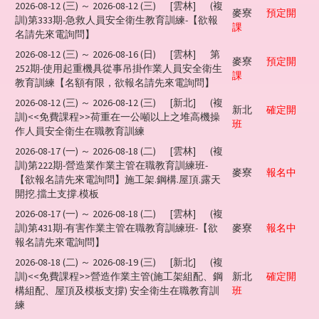
2026-08-12 (三) ～ 2026-08-12 (三)
[雲林]
(複
麥寮
預定開
訓)第333期-急救人員安全衛生教育訓練-【欲報
課
名請先來電詢問】
2026-08-12 (三) ～ 2026-08-16 (日)
[雲林]
第
麥寮
預定開
252期-使用起重機具從事吊掛作業人員安全衛生
課
教育訓練【名額有限，欲報名請先來電詢問】
2026-08-12 (三) ～ 2026-08-12 (三)
[新北]
(複
新北
確定開
訓)<<免費課程>>荷重在一公噸以上之堆高機操
班
作人員安全衛生在職教育訓練
2026-08-17 (一) ～ 2026-08-18 (二)
[雲林]
(複
訓)第222期-營造業作業主管在職教育訓練班-
麥寮
報名中
【欲報名請先來電詢問】施工架.鋼構.屋頂.露天
開挖.擋土支撐.模板
2026-08-17 (一) ～ 2026-08-18 (二)
[雲林]
(複
訓)第431期-有害作業主管在職教育訓練班-【欲
麥寮
報名中
報名請先來電詢問】
2026-08-18 (二) ～ 2026-08-19 (三)
[新北]
(複
訓)<<免費課程>>營造作業主管(施工架組配、鋼
新北
確定開
構組配、屋頂及模板支撐) 安全衛生在職教育訓
班
練