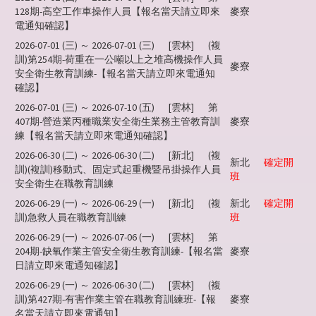
128期-高空工作車操作人員【報名當天請立即來
麥寮
電通知確認】
2026-07-01 (三) ～ 2026-07-01 (三)
[雲林]
(複
訓)第254期-荷重在一公噸以上之堆高機操作人員
麥寮
安全衛生教育訓練-【報名當天請立即來電通知
確認】
2026-07-01 (三) ～ 2026-07-10 (五)
[雲林]
第
407期-營造業丙種職業安全衛生業務主管教育訓
麥寮
練【報名當天請立即來電通知確認】
2026-06-30 (二) ～ 2026-06-30 (二)
[新北]
(複
新北
確定開
訓)(複訓)移動式、固定式起重機暨吊掛操作人員
班
安全衛生在職教育訓練
2026-06-29 (一) ～ 2026-06-29 (一)
[新北]
(複
新北
確定開
訓)急救人員在職教育訓練
班
2026-06-29 (一) ～ 2026-07-06 (一)
[雲林]
第
204期-缺氧作業主管安全衛生教育訓練-【報名當
麥寮
日請立即來電通知確認】
2026-06-29 (一) ～ 2026-06-30 (二)
[雲林]
(複
訓)第427期-有害作業主管在職教育訓練班-【報
麥寮
名當天請立即來電通知】