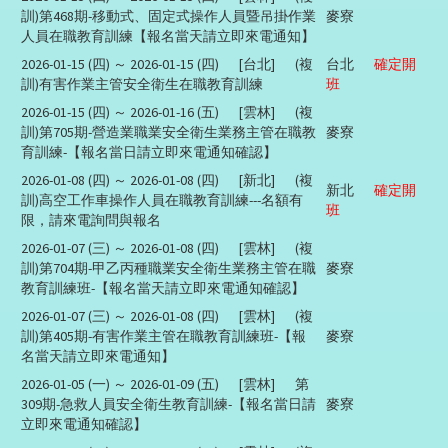
訓)第468期-移動式、固定式操作人員暨吊掛作業
麥寮
人員在職教育訓練【報名當天請立即來電通知】
2026-01-15 (四) ～ 2026-01-15 (四)
[台北]
(複
台北
確定開
訓)有害作業主管安全衛生在職教育訓練
班
2026-01-15 (四) ～ 2026-01-16 (五)
[雲林]
(複
訓)第705期-營造業職業安全衛生業務主管在職教
麥寮
育訓練-【報名當日請立即來電通知確認】
2026-01-08 (四) ～ 2026-01-08 (四)
[新北]
(複
新北
確定開
訓)高空工作車操作人員在職教育訓練---名額有
班
限，請來電詢問與報名
2026-01-07 (三) ～ 2026-01-08 (四)
[雲林]
(複
訓)第704期-甲乙丙種職業安全衛生業務主管在職
麥寮
教育訓練班-【報名當天請立即來電通知確認】
2026-01-07 (三) ～ 2026-01-08 (四)
[雲林]
(複
訓)第405期-有害作業主管在職教育訓練班-【報
麥寮
名當天請立即來電通知】
2026-01-05 (一) ～ 2026-01-09 (五)
[雲林]
第
309期-急救人員安全衛生教育訓練-【報名當日請
麥寮
立即來電通知確認】