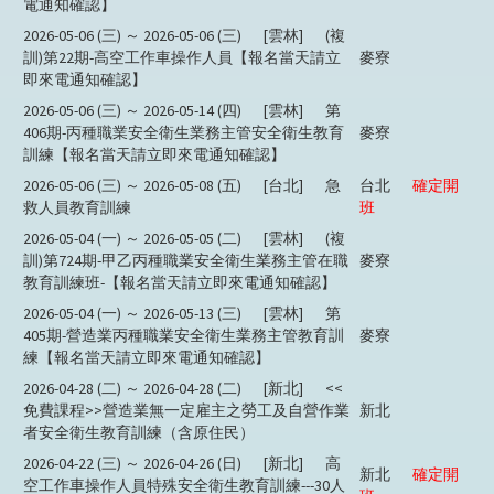
電通知確認】
2026-05-06 (三) ～ 2026-05-06 (三)
[雲林]
(複
訓)第22期-高空工作車操作人員【報名當天請立
麥寮
即來電通知確認】
2026-05-06 (三) ～ 2026-05-14 (四)
[雲林]
第
406期-丙種職業安全衛生業務主管安全衛生教育
麥寮
訓練【報名當天請立即來電通知確認】
2026-05-06 (三) ～ 2026-05-08 (五)
[台北]
急
台北
確定開
救人員教育訓練
班
2026-05-04 (一) ～ 2026-05-05 (二)
[雲林]
(複
訓)第724期-甲乙丙種職業安全衛生業務主管在職
麥寮
教育訓練班-【報名當天請立即來電通知確認】
2026-05-04 (一) ～ 2026-05-13 (三)
[雲林]
第
405期-營造業丙種職業安全衛生業務主管教育訓
麥寮
練【報名當天請立即來電通知確認】
2026-04-28 (二) ～ 2026-04-28 (二)
[新北]
<<
免費課程>>營造業無一定雇主之勞工及自營作業
新北
者安全衛生教育訓練（含原住民）
2026-04-22 (三) ～ 2026-04-26 (日)
[新北]
高
新北
確定開
空工作車操作人員特殊安全衛生教育訓練---30人