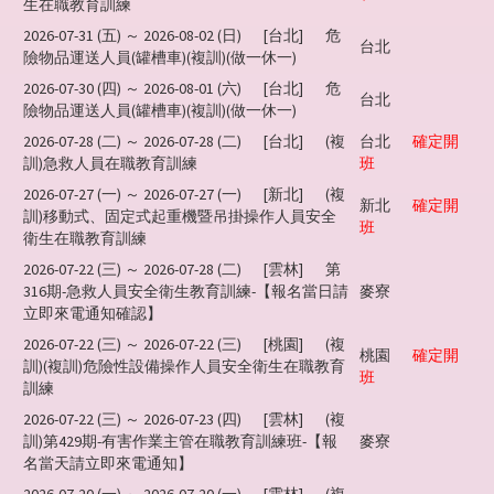
生在職教育訓練
2026-07-31 (五) ～ 2026-08-02 (日)
[台北]
危
台北
險物品運送人員(罐槽車)(複訓)(做一休一)
2026-07-30 (四) ～ 2026-08-01 (六)
[台北]
危
台北
險物品運送人員(罐槽車)(複訓)(做一休一)
2026-07-28 (二) ～ 2026-07-28 (二)
[台北]
(複
台北
確定開
訓)急救人員在職教育訓練
班
2026-07-27 (一) ～ 2026-07-27 (一)
[新北]
(複
新北
確定開
訓)移動式、固定式起重機暨吊掛操作人員安全
班
衛生在職教育訓練
2026-07-22 (三) ～ 2026-07-28 (二)
[雲林]
第
316期-急救人員安全衛生教育訓練-【報名當日請
麥寮
立即來電通知確認】
2026-07-22 (三) ～ 2026-07-22 (三)
[桃園]
(複
桃園
確定開
訓)(複訓)危險性設備操作人員安全衛生在職教育
班
訓練
2026-07-22 (三) ～ 2026-07-23 (四)
[雲林]
(複
訓)第429期-有害作業主管在職教育訓練班-【報
麥寮
名當天請立即來電通知】