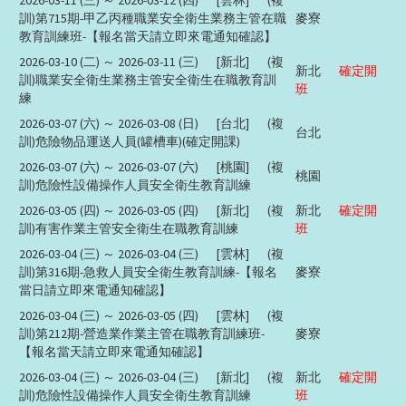
2026-03-11 (三) ～ 2026-03-12 (四)
[雲林]
(複
訓)第715期-甲乙丙種職業安全衛生業務主管在職
麥寮
教育訓練班-【報名當天請立即來電通知確認】
2026-03-10 (二) ～ 2026-03-11 (三)
[新北]
(複
新北
確定開
訓)職業安全衛生業務主管安全衛生在職教育訓
班
練
2026-03-07 (六) ～ 2026-03-08 (日)
[台北]
(複
台北
訓)危險物品運送人員(罐槽車)(確定開課)
2026-03-07 (六) ～ 2026-03-07 (六)
[桃園]
(複
桃園
訓)危險性設備操作人員安全衛生教育訓練
2026-03-05 (四) ～ 2026-03-05 (四)
[新北]
(複
新北
確定開
訓)有害作業主管安全衛生在職教育訓練
班
2026-03-04 (三) ～ 2026-03-04 (三)
[雲林]
(複
訓)第316期-急救人員安全衛生教育訓練-【報名
麥寮
當日請立即來電通知確認】
2026-03-04 (三) ～ 2026-03-05 (四)
[雲林]
(複
訓)第212期-營造業作業主管在職教育訓練班-
麥寮
【報名當天請立即來電通知確認】
2026-03-04 (三) ～ 2026-03-04 (三)
[新北]
(複
新北
確定開
訓)危險性設備操作人員安全衛生教育訓練
班