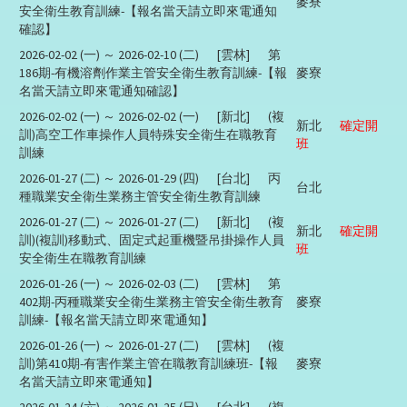
麥寮
安全衛生教育訓練-【報名當天請立即來電通知
確認】
2026-02-02 (一) ～ 2026-02-10 (二)
[雲林]
第
186期-有機溶劑作業主管安全衛生教育訓練-【報
麥寮
名當天請立即來電通知確認】
2026-02-02 (一) ～ 2026-02-02 (一)
[新北]
(複
新北
確定開
訓)高空工作車操作人員特殊安全衛生在職教育
班
訓練
2026-01-27 (二) ～ 2026-01-29 (四)
[台北]
丙
台北
種職業安全衛生業務主管安全衛生教育訓練
2026-01-27 (二) ～ 2026-01-27 (二)
[新北]
(複
新北
確定開
訓)(複訓)移動式、固定式起重機暨吊掛操作人員
班
安全衛生在職教育訓練
2026-01-26 (一) ～ 2026-02-03 (二)
[雲林]
第
402期-丙種職業安全衛生業務主管安全衛生教育
麥寮
訓練-【報名當天請立即來電通知】
2026-01-26 (一) ～ 2026-01-27 (二)
[雲林]
(複
訓)第410期-有害作業主管在職教育訓練班-【報
麥寮
名當天請立即來電通知】