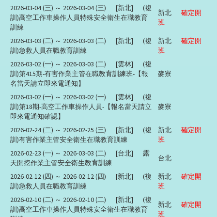
2026-03-04 (三) ～ 2026-03-04 (三)
[新北]
(複
新北
確定開
訓)高空工作車操作人員特殊安全衛生在職教育
班
訓練
2026-03-03 (二) ～ 2026-03-03 (二)
[新北]
(複
新北
確定開
訓)急救人員在職教育訓練
班
2026-03-02 (一) ～ 2026-03-03 (二)
[雲林]
(複
訓)第415期-有害作業主管在職教育訓練班-【報
麥寮
名當天請立即來電通知】
2026-03-02 (一) ～ 2026-03-02 (一)
[雲林]
(複
訓)第18期-高空工作車操作人員-【報名當天請立
麥寮
即來電通知確認】
2026-02-24 (二) ～ 2026-02-25 (三)
[新北]
(複
新北
確定開
訓)有害作業主管安全衛生在職教育訓練
班
2026-02-23 (一) ～ 2026-03-03 (二)
[台北]
露
台北
天開挖作業主管安全衛生教育訓練
2026-02-12 (四) ～ 2026-02-12 (四)
[新北]
(複
新北
確定開
訓)急救人員在職教育訓練
班
2026-02-10 (二) ～ 2026-02-10 (二)
[新北]
(複
新北
確定開
訓)高空工作車操作人員特殊安全衛生在職教育
班