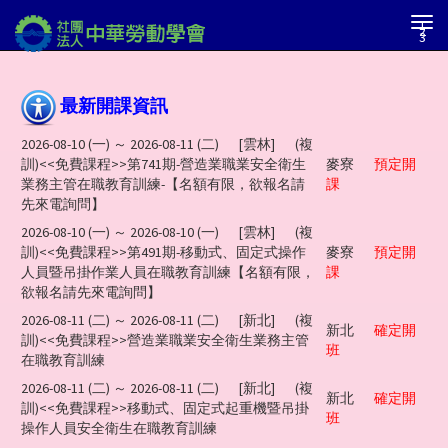
1
2
3
最新開課資訊
2026-08-10 (一) ～ 2026-08-11 (二)
[雲林]
(複
訓)<<免費課程>>第741期-營造業職業安全衛生
麥寮
預定開
業務主管在職教育訓練-【名額有限，欲報名請
課
先來電詢問】
2026-08-10 (一) ～ 2026-08-10 (一)
[雲林]
(複
訓)<<免費課程>>第491期-移動式、固定式操作
麥寮
預定開
人員暨吊掛作業人員在職教育訓練【名額有限，
課
欲報名請先來電詢問】
2026-08-11 (二) ～ 2026-08-11 (二)
[新北]
(複
新北
確定開
訓)<<免費課程>>營造業職業安全衛生業務主管
班
在職教育訓練
2026-08-11 (二) ～ 2026-08-11 (二)
[新北]
(複
新北
確定開
訓)<<免費課程>>移動式、固定式起重機暨吊掛
班
操作人員安全衛生在職教育訓練