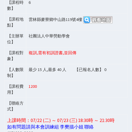
【課程時
6
數】
【課程地
雲林縣麥寮鄉中山路119號4樓
點】
【主辦單
社團法人中華勞動學會
位】
【課程對
複訓,需有初訓證書,並回傳
象】
【人數限
最少
15
人,最多
40
人 【已報名人數】
0
制】
【課程費
1200
用】
【聯絡方
式】
上課時間：07/22 (二) ～ 07/23 (三) 18:30時 ～ 21:30時
如有問題請與本會訓練組 李樊描小姐 聯絡