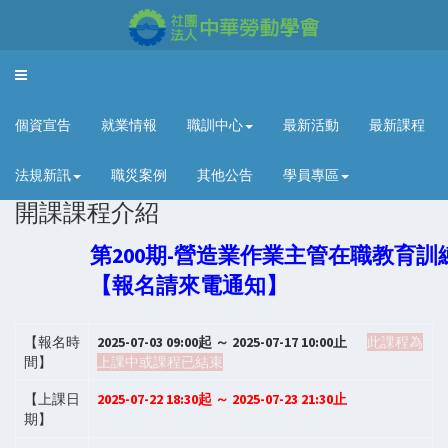
Toggle
navigation
個資宣告
就業情報
職訓中心
最新活動
最新課程
法規新訊
職災案例
其他公告
學員專區
開課課程介紹
第200期-營造業作業主管在職教育訓
【報名請來電通知】
【報名時
2025-07-03 09:00起 ～ 2025-07-17 10:00止
此課程為
間】
上課中或課程已結束
【上課日
2025-07-22 18:30起 ～ 2025-07-23 21:30止
期】